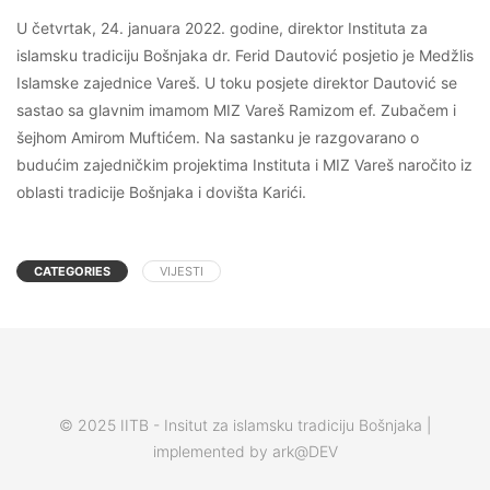
U četvrtak, 24. januara 2022. godine, direktor Instituta za
islamsku tradiciju Bošnjaka dr. Ferid Dautović posjetio je Medžlis
Islamske zajednice Vareš. U toku posjete direktor Dautović se
sastao sa glavnim imamom MIZ Vareš Ramizom ef. Zubačem i
šejhom Amirom Muftićem. Na sastanku je razgovarano o
budućim zajedničkim projektima Instituta i MIZ Vareš naročito iz
oblasti tradicije Bošnjaka i dovišta Karići.
CATEGORIES
VIJESTI
© 2025 IITB - Insitut za islamsku tradiciju Bošnjaka |
implemented by ark@DEV