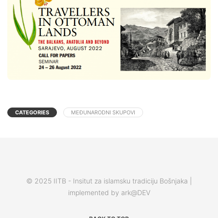
CATEGORIES
MEĐUNARODNI SKUPOVI
© 2025 IITB - Insitut za islamsku tradiciju Bošnjaka |
implemented by ark@DEV