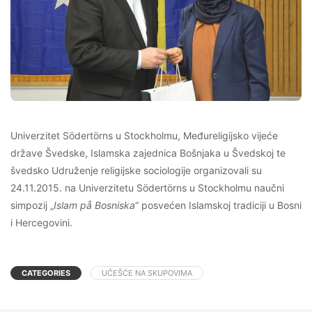
Univerzitet Södertörns u Stockholmu, Međureligijsko vijeće
države Švedske, Islamska zajednica Bošnjaka u Švedskoj te
švedsko Udruženje religijske sociologije organizovali su
24.11.2015. na Univerzitetu Södertörns u Stockholmu naučni
simpozij „
Islam på Bosniska
“ posvećen Islamskoj tradiciji u Bosni
i Hercegovini.
CATEGORIES
UČEŠĆE NA SKUPOVIMA