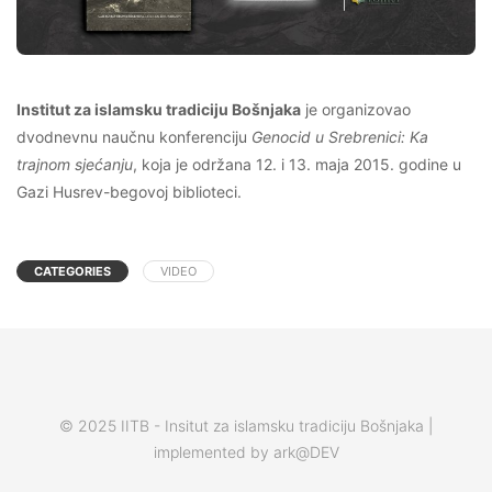
Institut za islamsku tradiciju Bošnjaka
je organizovao
dvodnevnu naučnu konferenciju
Genocid u Srebrenici: Ka
trajnom sjećanju
, koja je održana 12. i 13. maja 2015. godine u
Gazi Husrev-begovoj biblioteci.
CATEGORIES
VIDEO
© 2025 IITB - Insitut za islamsku tradiciju Bošnjaka |
implemented by ark@DEV