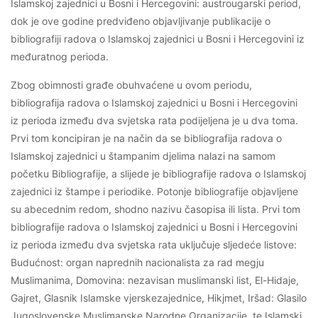
Islamskoj zajednici u Bosni i Hercegovini: austrougarski period,
dok je ove godine predviđeno objavljivanje publikacije o
bibliografiji radova o Islamskoj zajednici u Bosni i Hercegovini iz
međuratnog perioda.
Zbog obimnosti građe obuhvaćene u ovom periodu,
bibliografija radova o Islamskoj zajednici u Bosni i Hercegovini
iz perioda između dva svjetska rata podijeljena je u dva toma.
Prvi tom koncipiran je na način da se bibliografija radova o
Islamskoj zajednici u štampanim djelima nalazi na samom
početku Bibliografije, a slijede je bibliografije radova o Islamskoj
zajednici iz štampe i periodike. Potonje bibliografije objavljene
su abecednim redom, shodno nazivu časopisa ili lista. Prvi tom
bibliografije radova o Islamskoj zajednici u Bosni i Hercegovini
iz perioda između dva svjetska rata uključuje sljedeće listove:
Budućnost: organ naprednih nacionalista za rad megju
Muslimanima, Domovina: nezavisan muslimanski list, El-Hidaje,
Gajret, Glasnik Islamske vjerskezajednice, Hikjmet, Iršad: Glasilo
Jugoslovenske Muslimanske Narodne Organizacije, te Islamski