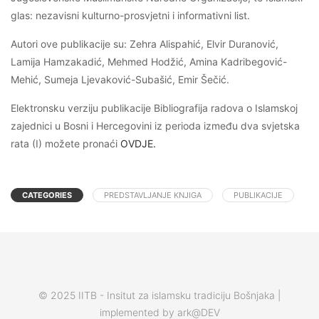
glas: nezavisni kulturno-prosvjetni i informativni list.
Autori ove publikacije su: Zehra Alispahić, Elvir Duranović,
Lamija Hamzakadić, Mehmed Hodžić, Amina Kadribegović-
Mehić, Sumeja Ljevaković-Subašić, Emir Šečić.
Elektronsku verziju publikacije Bibliografija radova o Islamskoj
zajednici u Bosni i Hercegovini iz perioda između dva svjetska
rata (I) možete pronaći
OVDJE.
CATEGORIES
PREDSTAVLJANJE KNJIGA
PUBLIKACIJE
© 2025 IITB - Insitut za islamsku tradiciju Bošnjaka |
implemented by ark@DEV