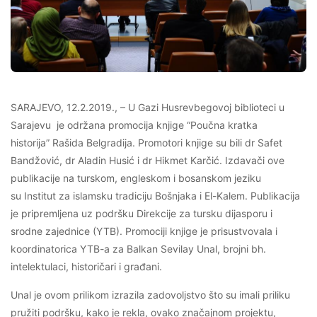
SARAJEVO, 12.2.2019., – U Gazi Husrevbegovoj biblioteci u
Sarajevu je održana promocija knjige “Poučna kratka
historija” Rašida Belgradija. Promotori knjige su bili dr Safet
Bandžović, dr Aladin Husić i dr Hikmet Karčić. Izdavači ove
publikacije na turskom, engleskom i bosanskom jeziku
su Institut za islamsku tradiciju Bošnjaka i El-Kalem. Publikacija
je pripremljena uz podršku Direkcije za tursku dijasporu i
srodne zajednice (YTB). Promociji knjige je prisustvovala i
koordinatorica YTB-a za Balkan Sevilay Unal, brojni bh.
intelektulaci, historičari i građani.
Unal je ovom prilikom izrazila zadovoljstvo što su imali priliku
pružiti podršku, kako je rekla, ovako značajnom projektu,