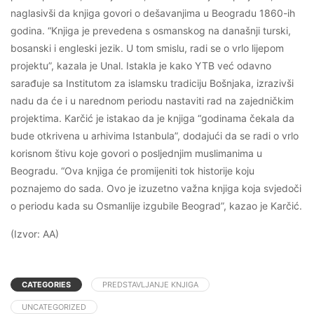
naglasivši da knjiga govori o dešavanjima u Beogradu 1860-ih
godina. “Knjiga je prevedena s osmanskog na današnji turski,
bosanski i engleski jezik. U tom smislu, radi se o vrlo lijepom
projektu”, kazala je Unal. Istakla je kako YTB već odavno
sarađuje sa Institutom za islamsku tradiciju Bošnjaka, izrazivši
nadu da će i u narednom periodu nastaviti rad na zajedničkim
projektima. Karčić je istakao da je knjiga “godinama čekala da
bude otkrivena u arhivima Istanbula”, dodajući da se radi o vrlo
korisnom štivu koje govori o posljednjim muslimanima u
Beogradu. “Ova knjiga će promijeniti tok historije koju
poznajemo do sada. Ovo je izuzetno važna knjiga koja svjedoči
o periodu kada su Osmanlije izgubile Beograd”, kazao je Karčić.
(Izvor: AA)
CATEGORIES
PREDSTAVLJANJE KNJIGA
UNCATEGORIZED