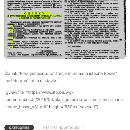
Članak “Plan genocida: Uništenje muslimana istočne Bosne”
možete pročitati u nastavku.
[gview file=”https://www.iitb.ba/wp-
content/uploads/2016/04/plan_genocida_unistenje_muslimana_i
stocne_bosne_v31.pdf” height=”650px” save=”1″]
CATEGORIES
INTERESTING ARTICLES