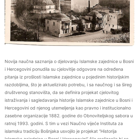
Novija naučna saznanja o djelovanju Islamske zajednice u Bosni
i Hercegovini ponudila su cjelovitije odgovore na određena
pitanja iz prošlosti Islamske zajednice u pojedinim historijskim
razdobljima, što je aktueliziralo potrebu, i sa naučnog i sa šireg
društvenog stanovišta, da se definira projekat cjelovitog
istraživanja i sagledavanja historije Islamske zajednice u Bosni i
Hercegovini od njenog utemeljenja kao pravno i institucionalno
zasebne organizacije 1882. godine do Obnoviteljskog sabora u
ratnoj 1993. godini. S tim u vezi Naučno vijeće Instituta za
islamsku tradiciju Bošnjaka usvojilo je projekat “Historija
Islamske zajednice u Bosni i Hercegovini” čija realizacija bi se