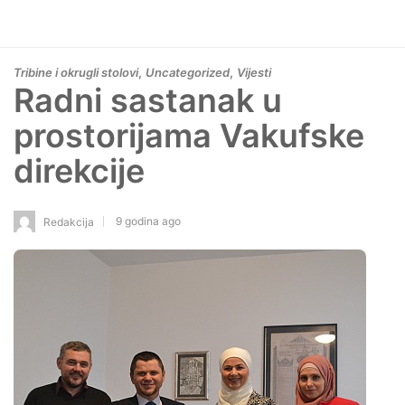
,
,
Tribine i okrugli stolovi
Uncategorized
Vijesti
Radni sastanak u
prostorijama Vakufske
direkcije
9 godina ago
Redakcija