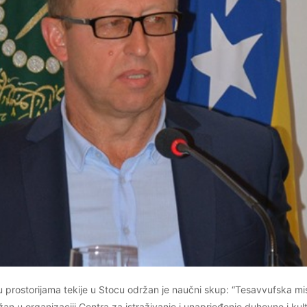
u prostorijama tekije u Stocu održan je naučni skup: “Tesavvufska mis
ržan u organizaciji Centra za istraživanje i unaprjeđenje duhovne i kul