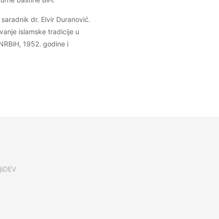
 saradnik dr. Elvir Duranović.
anje islamske tradicije u
 NRBiH, 1952. godine i
k@DEV