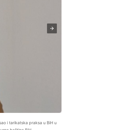
ao i tarikatska praksa u BiH u
turne baštine BiH.