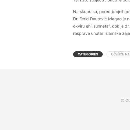
Na skupu su, pored brojnih pre
Dr. Ferid Dautović izlagao je
okviru ehli sunneta”, dok je d
rasprave unutar Islamske zajed
CATEGORIES
UČEŠĆE NA
© 20