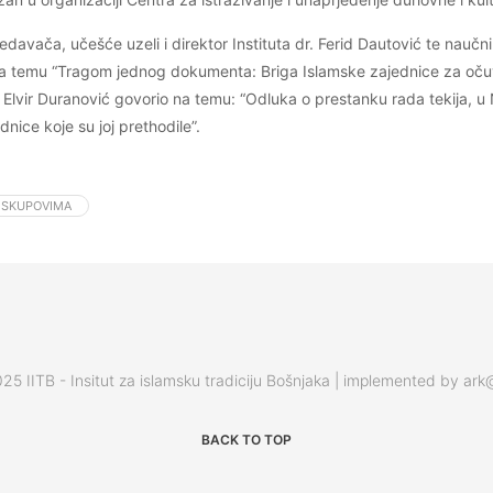
davača, učešće uzeli i direktor Instituta dr. Ferid Dautović te naučni
 na temu “Tragom jednog dokumenta: Briga Islamske zajednice za očuv
r. Elvir Duranović govorio na temu: “Odluka o prestanku rada tekija, u
nice koje su joj prethodile”.
 SKUPOVIMA
25 IITB - Insitut za islamsku tradiciju Bošnjaka | implemented by ar
BACK TO TOP