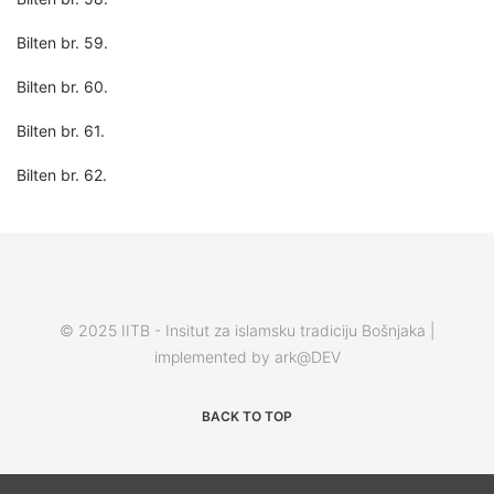
Bilten br. 59.
Bilten br. 60.
Bilten br. 61.
Bilten br. 62.
© 2025 IITB - Insitut za islamsku tradiciju Bošnjaka |
implemented by ark@DEV
BACK TO TOP