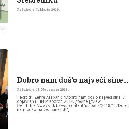
Redakcija
,
8. Marta 2019.
Dobro nam doš’o najveći sine…
Redakcija
,
15. Novembra 2018.
Tekst dr. Zehre Alispahić “Dobro nam doš’o najveći sine…”
objavljen u IIN Preporod 2014. godine [gview
file=”https://www.iitb.ba/wp-content/uploads/2018/11/Dobr
nam-došo-najveći-sine.pdf”]