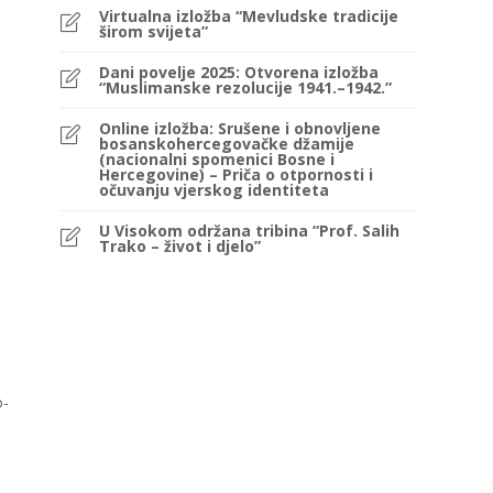
Virtualna izložba “Mevludske tradicije
širom svijeta”
Dani povelje 2025: Otvorena izložba
“Muslimanske rezolucije 1941.–1942.”
Online izložba: Srušene i obnovljene
bosanskohercegovačke džamije
(nacionalni spomenici Bosne i
Hercegovine) – Priča o otpornosti i
očuvanju vjerskog identiteta
U Visokom održana tribina “Prof. Salih
Trako – život i djelo”
o-