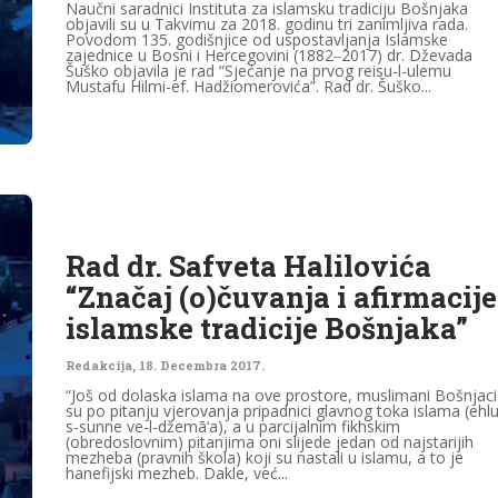
Naučni saradnici Instituta za islamsku tradiciju Bošnjaka
objavili su u Takvimu za 2018. godinu tri zanimljiva rada.
Povodom 135. godišnjice od uspostavljanja Islamske
zajednice u Bosni i Hercegovini (1882‒2017) dr. Dževada
Šuško objavila je rad “Sjećanje na prvog reisu-l-ulemu
Mustafu Hilmi-ef. Hadžiomerovića”. Rad dr. Šuško...
Rad dr. Safveta Halilovića
“Značaj (o)čuvanja i afirmacije
islamske tradicije Bošnjaka”
Redakcija
,
18. Decembra 2017.
“Još od dolaska islama na ove prostore, muslimani Bošnjaci
su po pitanju vjerovanja pripadnici glavnog toka islama (ehlu
s-sunne ve-l-džemā‘a), a u parcijalnim fikhskim
(obredoslovnim) pitanjima oni slijede jedan od najstarijih
mezheba (pravnih škola) koji su nastali u islamu, a to je
hanefijski mezheb. Dakle, već...