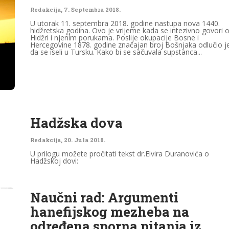
Redakcija
,
7. Septembra 2018.
U utorak 11. septembra 2018. godine nastupa nova 1440.
hidžretska godina. Ovo je vrijeme kada se intezivno govori 
Hidžri i njenim porukama. Poslije okupacije Bosne i
Hercegovine 1878. godine značajan broj Bošnjaka odlučio j
da se iseli u Tursku. Kako bi se sačuvala supstanca...
Hadžska dova
Redakcija
,
20. Jula 2018.
U prilogu možete pročitati tekst dr.Elvira Duranovića o
Hadžskoj dovi:
Naučni rad: Argumenti
hanefijskog mezheba na
određena sporna pitanja iz