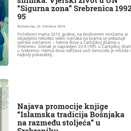
snimka: Vjerski život u UN
“Sigurna zona” Srebrenica 199
95
Redakcija
,
10. Oktobra 2019.
Početkom marta 2019. godine, na društvenim mrežama je
objavljeno nekoliko video isječaka na kojima se prikazuje
vjerska svečanost – hatma dova u Čaršijskoj džamiji u
Srebrenici. Snimak je napravljen 23.4.1995. u Čaršijskoj džam
u Srebrenici. Hatma dova održana uoči Genocida je možda i
najbolji pokazatelj...
Najava promocije knjige
“Islamska tradicija Bošnjaka
na razmeđu stoljeća” u
Srebreniku