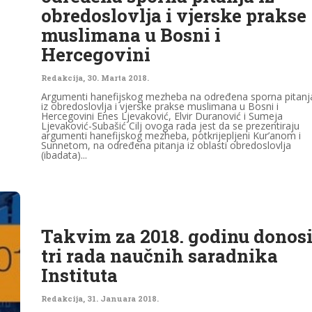
obredoslovlja i vjerske prakse
muslimana u Bosni i
Hercegovini
Redakcija
,
30. Marta 2018.
Argumenti hanefijskog mezheba na određena sporna pitanj
iz obredoslovlja i vjerske prakse muslimana u Bosni i
Hercegovini Enes Ljevaković, Elvir Duranović i Sumeja
Ljevaković-Subašić Cilj ovoga rada jest da se prezentiraju
argumenti hanefijskog mezheba, potkrijepljeni Kur’anom i
Sunnetom, na određena pitanja iz oblasti obredoslovlja
(ibadata)...
Takvim za 2018. godinu donos
tri rada naučnih saradnika
Instituta
Redakcija
,
31. Januara 2018.