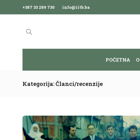
+387 33 289 730
info@iitb.ba
POČETNA
O
Kategorija:
Članci/recenzije