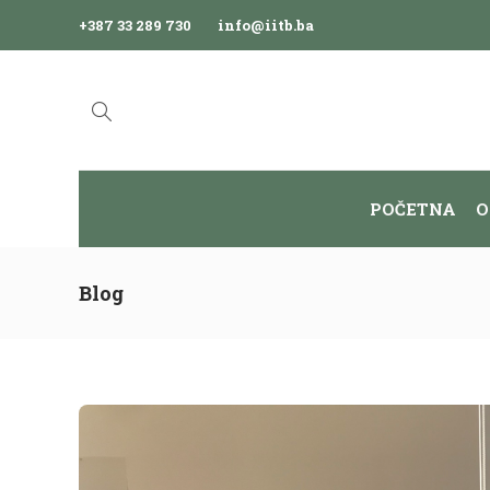
+387 33 289 730
info@iitb.ba
POČETNA
O
Blog