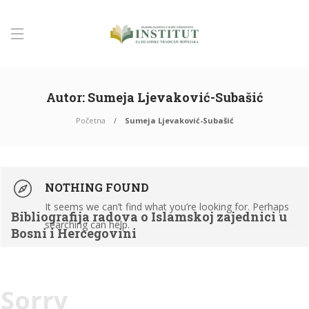
Autor:
Sumeja Ljevaković-Subašić
Početna
Sumeja Ljevaković-Subašić
NOTHING FOUND
It seems we can’t find what you’re looking for. Perhaps
Bibliografija radova o Islamskoj zajednici u
searching can help.
Bosni i Hercegovini
Sorry