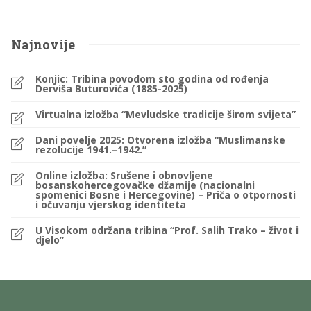
Najnovije
Konjic: Tribina povodom sto godina od rođenja
Derviša Buturovića (1885-2025)
Virtualna izložba “Mevludske tradicije širom svijeta”
Dani povelje 2025: Otvorena izložba “Muslimanske
rezolucije 1941.–1942.”
Online izložba: Srušene i obnovljene
bosanskohercegovačke džamije (nacionalni
spomenici Bosne i Hercegovine) – Priča o otpornosti
i očuvanju vjerskog identiteta
U Visokom održana tribina “Prof. Salih Trako – život i
djelo”