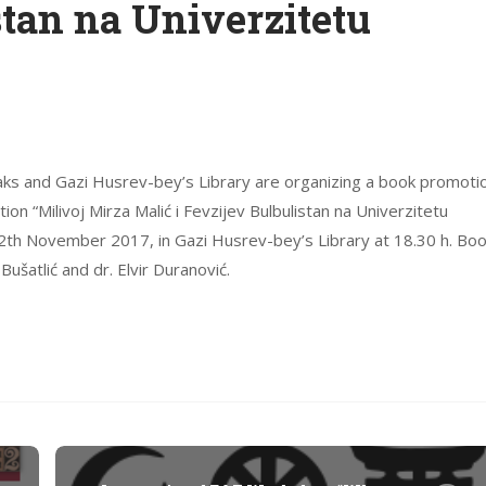
stan na Univerzitetu
niaks and Gazi Husrev-bey’s Library are organizing a book promoti
ation “Milivoj Mirza Malić i Fevzijev Bulbulistan na Univerzitetu
2th November 2017, in Gazi Husrev-bey’s Library at 18.30 h. Bo
ušatlić and dr. Elvir Duranović.