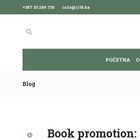
+387 33 289 730
info@iitb.ba
POČETNA
O
Blog
Book promotion: 