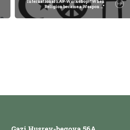
International EAF Workshop: “When
Religion became a Weapon …”
Gazi Husrev-begova 56A