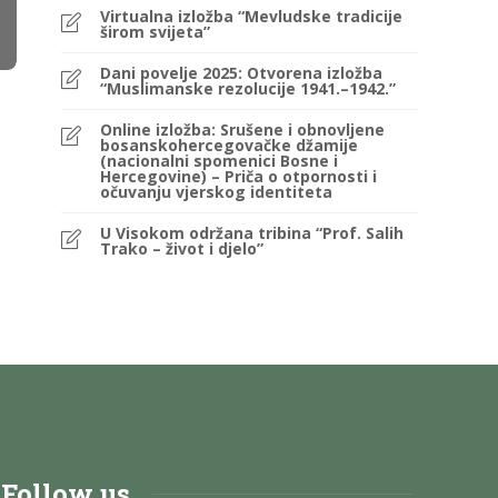
Virtualna izložba “Mevludske tradicije
širom svijeta”
Dani povelje 2025: Otvorena izložba
“Muslimanske rezolucije 1941.–1942.”
Online izložba: Srušene i obnovljene
bosanskohercegovačke džamije
(nacionalni spomenici Bosne i
Hercegovine) – Priča o otpornosti i
očuvanju vjerskog identiteta
U Visokom održana tribina “Prof. Salih
Trako – život i djelo”
Follow us