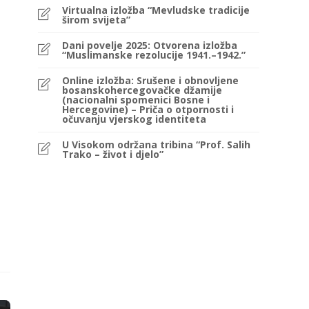
Virtualna izložba “Mevludske tradicije
širom svijeta”
Dani povelje 2025: Otvorena izložba
“Muslimanske rezolucije 1941.–1942.”
Online izložba: Srušene i obnovljene
bosanskohercegovačke džamije
(nacionalni spomenici Bosne i
Hercegovine) – Priča o otpornosti i
očuvanju vjerskog identiteta
U Visokom održana tribina “Prof. Salih
Trako – život i djelo”