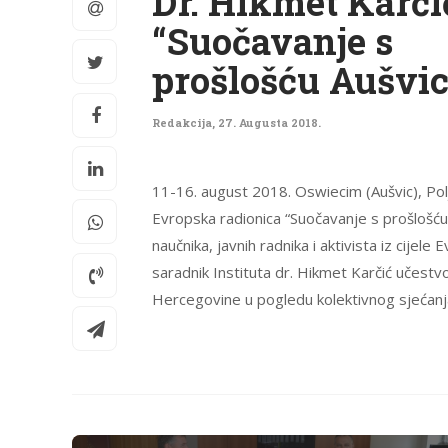
Dr. Hikmet Karči
“Suočavanje s
prošlošću Aušvic
Redakcija
,
27. Augusta 2018.
11-16. august 2018. Oswiecim (Aušvic), Polj
Evropska radionica “Suočavanje s prošlošću
naučnika, javnih radnika i aktivista iz cijel
saradnik Instituta dr. Hikmet Karčić učestvo
Hercegovine u pogledu kolektivnog sjećanja