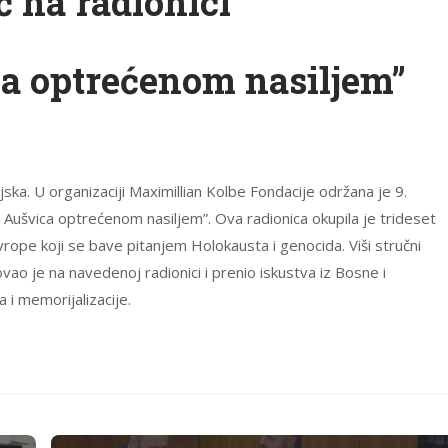
ć na radionici
a optrećenom nasiljem”
ska. U organizaciji Maximillian Kolbe Fondacije održana je 9.
 Aušvica optrećenom nasiljem”. Ova radionica okupila je trideset
e Evrope koji se bave pitanjem Holokausta i genocida. Viši stručni
vao je na navedenoj radionici i prenio iskustva iz Bosne i
 i memorijalizacije.