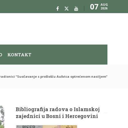
07
AUG
2026
O
KONTAKT
 radionici “Suočavanje s prošlošću Aušvica optrećenom nasiljem”
Bibliografija radova o Islamskoj
zajednici u Bosni i Hercegovini