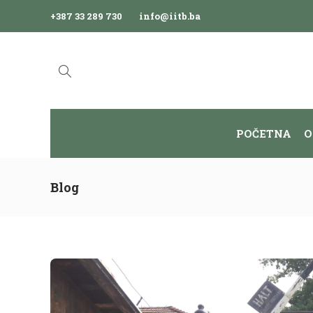
+387 33 289 730
info@iitb.ba
POČETNA
O
Blog