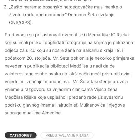
„Zašto marama: bosansko hercegovačke muslimanke o
životu i radu pod maramom“ Đermana Šeta (izdanje
CNS/CIPS).
Predavanju su prisustvovali džematlije i džematlijke IC Rijeka
koji su imali priliku i pogledati fotografije na kojima je prikazana
odjeća za ulicu koju su nosile žene na Balkanu s kraja 19. i
početkom 20. stoljeća. Mr. Šeta poklonila je nekoliko primjeraka
navedenih publikacija biblioteci Medžlisa u nadi da će
zainteresirane osobe ovako na lakši način moći pristupiti ovim
vrijednim i značajnim podacima. Mr. Šeta također je provela
vrijeme u razgovoru sa vrijednim članicama Vijeća žena
Medžlisa Rijeka koje uspješno i predano rade uz svesrdnu
podršku glavnog imama Hajrudin ef. Mujkanovića i njegove
supruge muallime Almedine.
CATEGORIES
PREDSTAVLJANJE KNJIGA