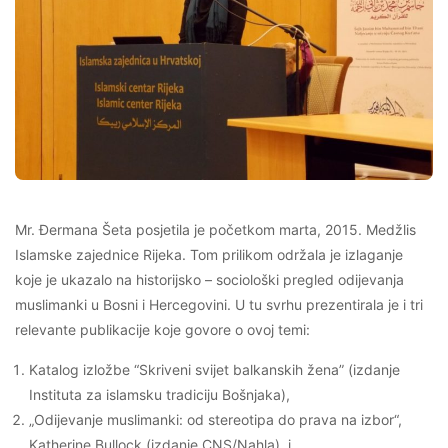
Mr. Đermana Šeta posjetila je početkom marta, 2015. Medžlis
Islamske zajednice Rijeka. Tom prilikom održala je izlaganje
koje je ukazalo na historijsko – sociološki pregled odijevanja
muslimanki u Bosni i Hercegovini. U tu svrhu prezentirala je i tri
relevante publikacije koje govore o ovoj temi:
Katalog izložbe “Skriveni svijet balkanskih žena” (izdanje
Instituta za islamsku tradiciju Bošnjaka),
„Odijevanje muslimanki: od stereotipa do prava na izbor“,
Katherine Bullock (izdanje CNS/Nahla), i