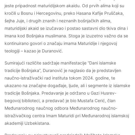
jeste pripadnost maturidijskom akaidu. Od prvih alima koji su
kročili u Bosnu i Hercegovinu, preko Hasana Kafije Pruščaka,
šejha Juje, i drugih znanih i neznanih bošnjačkih alima,
maturidijski akaid se izučavao i postao sastavni dio tkiva dina i
imana kod Bošnjaka muslimana. Stoga je izuzetno važno da se
kontinuirano govori o značaju imama Maturidije i njegovoj
teologiji – kazao je Duranović.
Sumirajući različite sadržaje manifestacije “Dani islamske
tradicije Bošnjaka”, Duranović je naglasio da je predstavljen
naučno-istraživački rad instituta tokom 2024. godine, te
ukazano na značajne događaje, ljude, ali i segmente iz islamske
tradicije Bošnjaka. Predavanje je održano u Gazi Husrev-
begovoj biblioteci, a predavač je bio Mustafa Cerić, član
Međunarodnog naučnog odbora Međunarodnog naučno-
istraživačkog centra Imam Maturidi pri Međunarodnoj islamskoj
akademiji Uzbekistana.