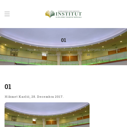
01
Početna
Naučna konferencija “Islamska tradicija Bošnjaka na razmeđu
stoljeća: izazovi i odgovori”
01
01
Hikmet Karčić
,
28. Decembra 2017.