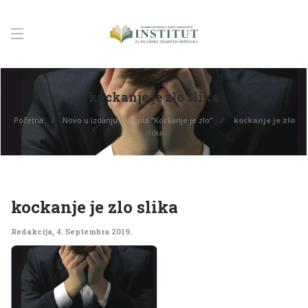
kockanje je zlo slika
Početna
Novo u izdanju Instituta “Kockanje je zlo”
kockanje je zlo
slika
kockanje je zlo slika
Redakcija
,
4. Septembra 2019.