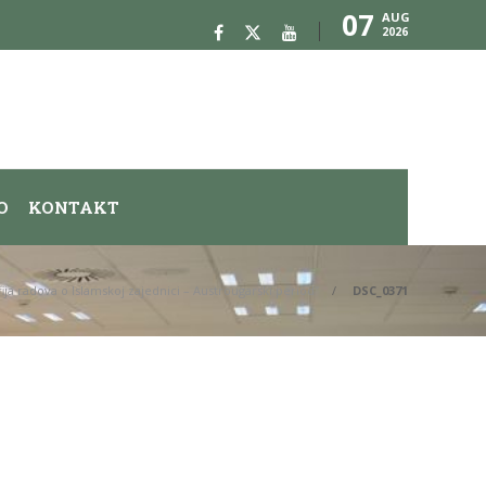
07
AUG
2026
O
KONTAKT
ija radova o Islamskoj zajednici – Austrougarski period”
DSC_0371