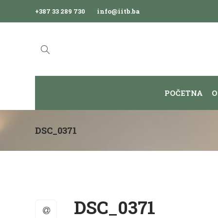
+387 33 289 730
info@iitb.ba
POČETNA
O
DSC_0371
DSC_0371