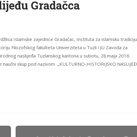
lijeđu Gradačca
džlisa Islamske zajednice Gradačac, Instituta za islamsku tradiciju
riju Filozofskog fakulteta Univerziteta u Tuzli i JU Zavoda za
i prirodnog naslijeđa Tuzlanskog kantona u subotu, 28.maja 2016.
an je naučni skup pod nazivom „KULTURNO-HISTORIJSKO NASLIJE