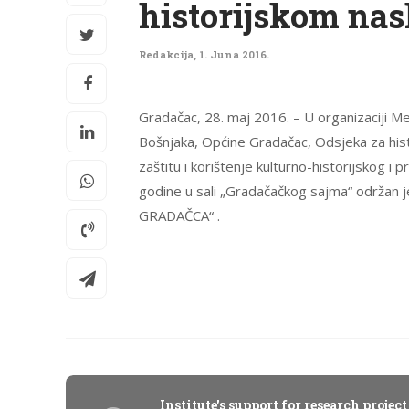
historijskom nas
Redakcija
,
1. Juna 2016.
Gradačac, 28. maj 2016. – U organizaciji Me
Bošnjaka, Općine Gradačac, Odsjeka za histo
zaštitu i korištenje kulturno-historijskog 
godine u sali „Gradačačkog sajma“ održ
GRADAČCA“ .
Institute's support for research project