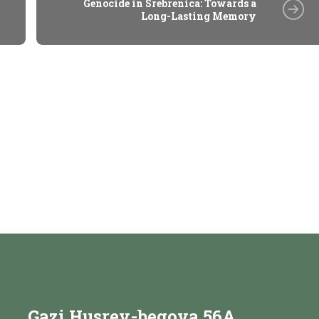
Genocide in Srebrenica: Towards a
Long-Lasting Memory
Gazi Husrev-begova 56A