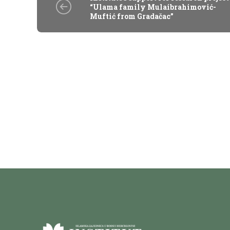
“Ulama family Mulaibrahimović-
Muftić from Gradačac”