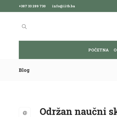
+387 33 289 730
info@iitb.ba
POČETNA
O
Blog
Održan naučni s