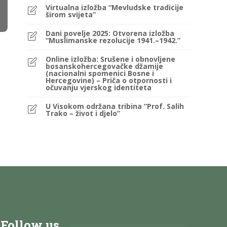
Virtualna izložba “Mevludske tradicije
širom svijeta”
Dani povelje 2025: Otvorena izložba
“Muslimanske rezolucije 1941.–1942.”
Online izložba: Srušene i obnovljene
bosanskohercegovačke džamije
(nacionalni spomenici Bosne i
Hercegovine) – Priča o otpornosti i
očuvanju vjerskog identiteta
U Visokom održana tribina “Prof. Salih
Trako – život i djelo”
Follow us