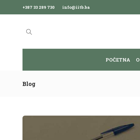
+387 33 289 730
info@iitb.ba
POČETNA
O
Blog