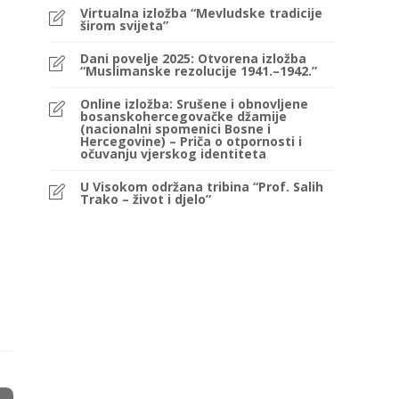
Virtualna izložba “Mevludske tradicije
širom svijeta”
Dani povelje 2025: Otvorena izložba
“Muslimanske rezolucije 1941.–1942.”
Online izložba: Srušene i obnovljene
bosanskohercegovačke džamije
(nacionalni spomenici Bosne i
Hercegovine) – Priča o otpornosti i
očuvanju vjerskog identiteta
U Visokom održana tribina “Prof. Salih
Trako – život i djelo”