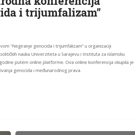
odna konferencija
ida i trijumfalizam”
om “Negiranje genocida i trijumfalizam” u organizaciji
litičkih nauka Univerziteta u Sarajevu i Instituta za islamsku
 godine putem online platforme. Ova online konferencija okupila je
raživanja genocida i međunarodnog prava.