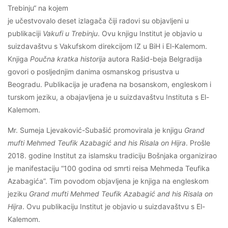
Trebinju“ na kojem
je učestvovalo deset izlagača čiji radovi su objavljeni u
publikaciji
Vakufi u Trebinju
. Ovu knjigu Institut je objavio u
suizdavaštvu s Vakufskom direkcijom IZ u BiH i El-Kalemom.
Knjiga
Poučna kratka historija
autora Rašid-beja Belgradija
govori o posljednjim danima osmanskog prisustva u
Beogradu. Publikacija je urađena na bosanskom, engleskom i
turskom jeziku, a obajavljena je u suizdavaštvu Instituta s El-
Kalemom.
Mr. Sumeja Ljevaković-Subašić promovirala je knjigu
Grand
mufti Mehmed Teufik Azabagić and his Risala on Hijra
. Prošle
2018. godine Institut za islamsku tradiciju Bošnjaka organizirao
je manifestaciju “100 godina od smrti reisa Mehmeda Teufika
Azabagića”. Tim povodom objavljena je knjiga na engleskom
jeziku
Grand mufti Mehmed Teufik Azabagić and his Risala on
Hijra
. Ovu publikaciju Institut je objavio u suizdavaštvu s El-
Kalemom.