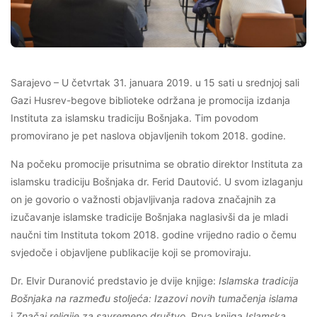
Sarajevo – U četvrtak 31. januara 2019. u 15 sati u srednjoj sali
Gazi Husrev-begove biblioteke održana je promocija izdanja
Instituta za islamsku tradiciju Bošnjaka. Tim povodom
promovirano je pet naslova objavljenih tokom 2018. godine.
Na počeku promocije prisutnima se obratio direktor Instituta za
islamsku tradiciju Bošnjaka dr. Ferid Dautović. U svom izlaganju
on je govorio o važnosti objavljivanja radova značajnih za
izučavanje islamske tradicije Bošnjaka naglasivši da je mladi
naučni tim Instituta tokom 2018. godine vrijedno radio o čemu
svjedoče i objavljene publikacije koji se promoviraju.
Dr. Elvir Duranović predstavio je dvije knjige:
Islamska tradicija
Bošnjaka na razmeđu stoljeća: Izazovi novih tumačenja islama
i
Značaj religije za savremeno društvo.
Prva knjiga
Islamska