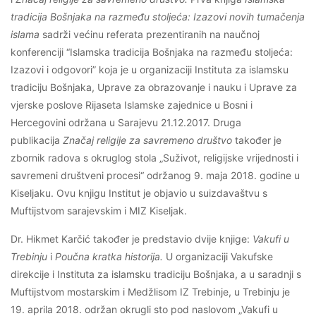
tradicija Bošnjaka na razmeđu stoljeća: Izazovi novih tumačenja
islama
sadrži većinu referata prezentiranih na naučnoj
konferenciji “Islamska tradicija Bošnjaka na razmeđu stoljeća:
Izazovi i odgovori” koja je u organizaciji Instituta za islamsku
tradiciju Bošnjaka, Uprave za obrazovanje i nauku i Uprave za
vjerske poslove Rijaseta Islamske zajednice u Bosni i
Hercegovini održana u Sarajevu 21.12.2017. Druga
publikacija
Značaj religije za savremeno društvo
također je
zbornik radova s okruglog stola „Suživot, religijske vrijednosti i
savremeni društveni procesi“ održanog 9. maja 2018. godine u
Kiseljaku. Ovu knjigu Institut je objavio u suizdavaštvu s
Muftijstvom sarajevskim i MIZ Kiseljak.
Dr. Hikmet Karčić također je predstavio dvije knjige:
Vakufi u
Trebinju
i
Poučna kratka historija.
U organizaciji Vakufske
direkcije i Instituta za islamsku tradiciju Bošnjaka, a u saradnji s
Muftijstvom mostarskim i Medžlisom IZ Trebinje, u Trebinju je
19. aprila 2018. održan okrugli sto pod naslovom „Vakufi u