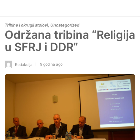
,
Tribine i okrugli stolovi
Uncategorized
Održana tribina “Religija
u SFRJ i DDR”
9 godina ago
Redakcija