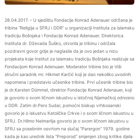
28.04.2017. – U sjedištu Fondacije Konrad Adenauer održana je
tribina “Religija u SFRJ i DDR” u organizaciji Instituta za islamsku
tradiciju Bošnjaka i Fondacije Konrad Adenauer. Direktorica
Instituta dr. Dževada Šuško, otvorila je tribinu i održala
pozdravni govor gdje je naglasila da je ovo jedan u nizu
projekata koje Institut za islamsku tradiciju Bošnjaka realizuje sa
Fondacijom Konrad Adenuaer. Moderator tribine bio je Viši
stručni saradnik mr. Hikmet Karčić koji je dao nekoliko uvodnih
napomena i predstavio učesnike tribine. Prvi učesnik tribine bio
je dr.Karsten Dümmel, direktor Fondacije Konrad Adenauer, koji
je govorio o svom ličnom iskustvu u istočnoj Njemačkoj odnosno
u DDR. Zatim dr.Pero Sudar, pomoćni biskup vrhbosanski
govorio je o iskustvu Katoličke Crkve i o svom ličnom iskustvu u
SFRJ. Dr.Hilmo Neimarlija govorio je o svom ličnom iskustvu u
SFRJ sa posebnim osvrtom na slučaj “Parergon” 1979. godine
kada je kao urednik lista “Preporod” smjenjen zbog kritike djela