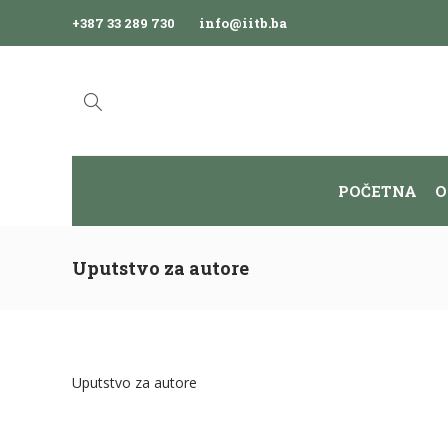
+387 33 289 730
info@iitb.ba
POČETNA
O
Uputstvo za autore
Uputstvo za autore