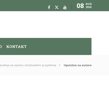
08
AUG
2026
O
KONTAKT
aradnja na naučno-istraživačkim projektima
Uputstvo za autore