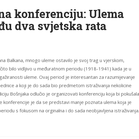
 na konferenciju: Ulema
u dva svjetska rata
ana Balkana, mnogo uleme ostavilo je svoj trag u vjerskom,
očito bilo vidljivo u međuratnom periodu (1918-1941) kada je u
angažiranosti uleme. Ovaj period je interesantan za razumijevanje
jednice a koji je do sada bio predmetom istraživanja nekolicine
diciju Bošnjaka odlučio je organizovati konferenciju koja bi pokušal
 ove konferencije je da se predstavi manje poznata ulema koja je
eriodu s fokusom na orginalna i do sada neobjavljena istraživanja