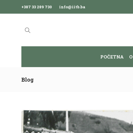
+387 33 289 730
info@iitb.ba
POČETNA
O
Blog