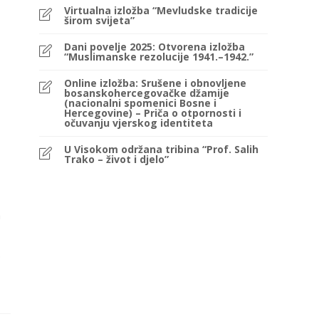
Virtualna izložba “Mevludske tradicije
širom svijeta”
Dani povelje 2025: Otvorena izložba
“Muslimanske rezolucije 1941.–1942.”
Online izložba: Srušene i obnovljene
bosanskohercegovačke džamije
(nacionalni spomenici Bosne i
Hercegovine) – Priča o otpornosti i
očuvanju vjerskog identiteta
U Visokom održana tribina “Prof. Salih
Trako – život i djelo”
a
.