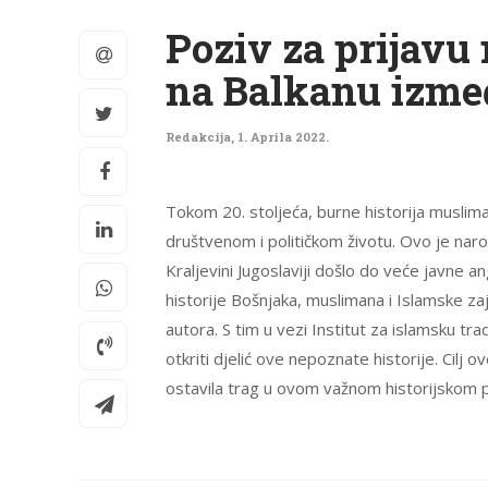
Poziv za prijavu
na Balkanu izmeđ
Redakcija
,
1. Aprila 2022.
Tokom 20. stoljeća, burne historija muslim
društvenom i političkom životu. Ovo je nar
Kraljevini Jugoslaviji došlo do veće javne 
historije Bošnjaka, muslimana i Islamske za
autora. S tim u vezi Institut za islamsku tra
otkriti djelić ove nepoznate historije. Cilj
ostavila trag u ovom važnom historijskom p