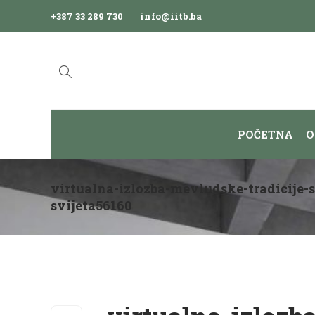
+387 33 289 730
info@iitb.ba
POČETNA
O
virtualna-izlozba-mevludske-tradicije-
svijeta56160