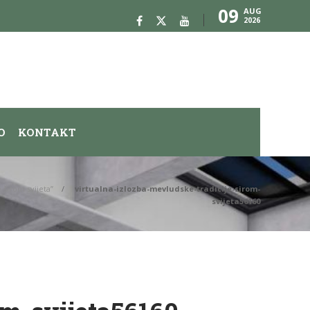
09
AUG
2026
O
KONTAKT
 širom svijeta”
virtualna-izlozba-mevludske-tradicije-sirom-
svijeta56160