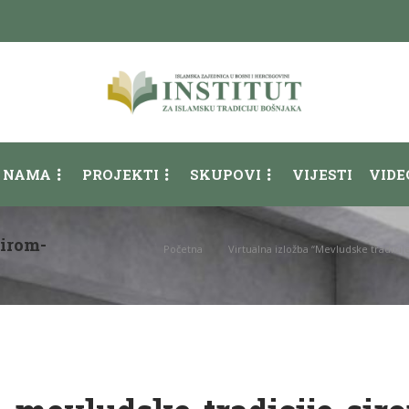
 NAMA
PROJEKTI
SKUPOVI
VIJESTI
VIDE
sirom-
Početna
Virtualna izložba “Mevludske tradicije