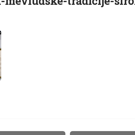
a-mevludske-tradicije-sir