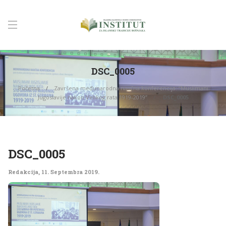
DSC_0005
Početna
Završena međunarodna naučna konferencija: “Muslimani
Jugoslavije nakon Velikog rata 1919-2019”
DSC_0005
DSC_0005
Redakcija
,
11. Septembra 2019.