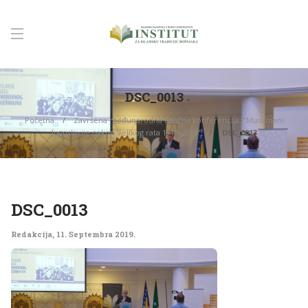
DSC_0013
Početna
Završena međunarodna naučna konferencija: “Muslimani
Jugoslavije nakon Velikog rata 1919-2019”
DSC_0013
DSC_0013
Redakcija
,
11. Septembra 2019.