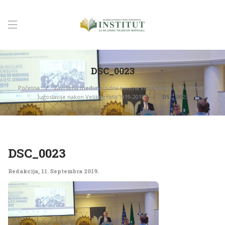
DSC_0023
Početna
Završena međunarodna naučna konferencija: “Muslimani
Jugoslavije nakon Velikog rata 1919-2019”
DSC_0023
DSC_0023
Redakcija
,
11. Septembra 2019.