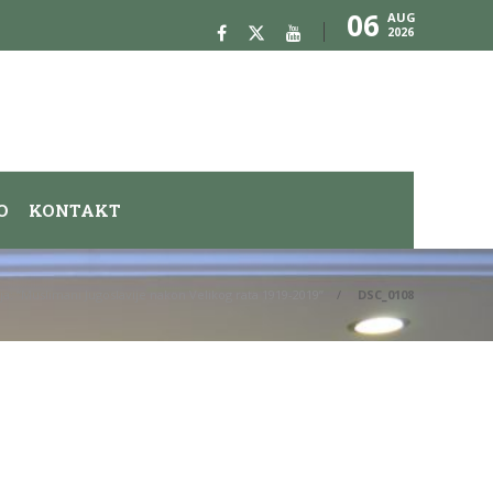
06
AUG
2026
O
KONTAKT
 “Muslimani Jugoslavije nakon Velikog rata 1919-2019”
DSC_0108