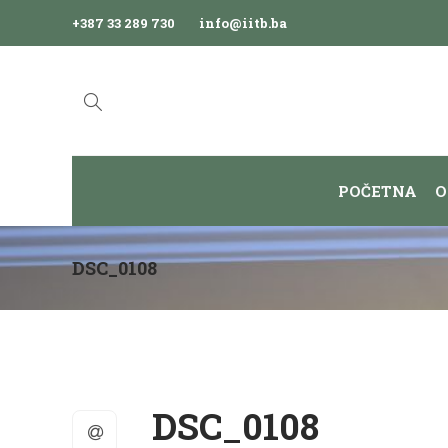
+387 33 289 730
info@iitb.ba
POČETNA
O
DSC_0108
DSC_0108