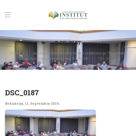
DSC_0187
Početna
Završena međunarodna naučna konferencija: “Muslimani
Jugoslavije nakon Velikog rata 1919-2019”
DSC_0187
DSC_0187
Redakcija
,
11. Septembra 2019.