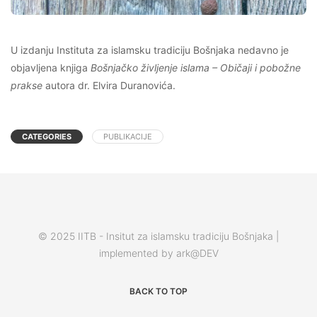
U izdanju Instituta za islamsku tradiciju Bošnjaka nedavno je
objavljena knjiga
Bošnjačko življenje islama – Običaji i pobožne
prakse
autora dr. Elvira Duranovića.
CATEGORIES
PUBLIKACIJE
© 2025 IITB - Insitut za islamsku tradiciju Bošnjaka |
implemented by ark@DEV
BACK TO TOP