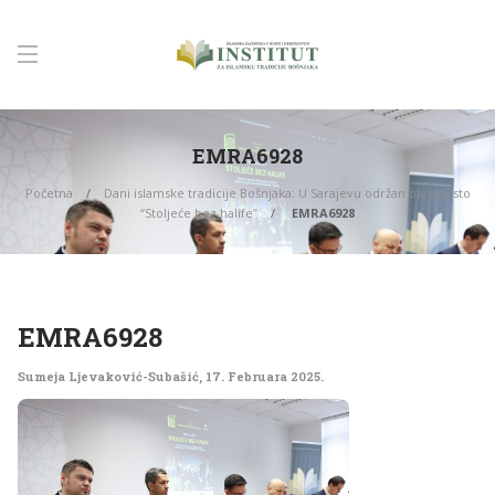
EMRA6928
Početna
Dani islamske tradicije Bošnjaka: U Sarajevu održan okrugli sto
“Stoljeće bez halife”
EMRA6928
EMRA6928
Sumeja Ljevaković-Subašić
,
17. Februara 2025.