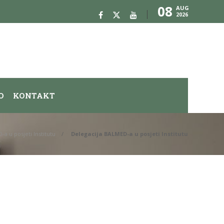
08
AUG
2026
O
KONTAKT
a u posjeti Institutu
Delegacija BALMED-a u posjeti Institutu