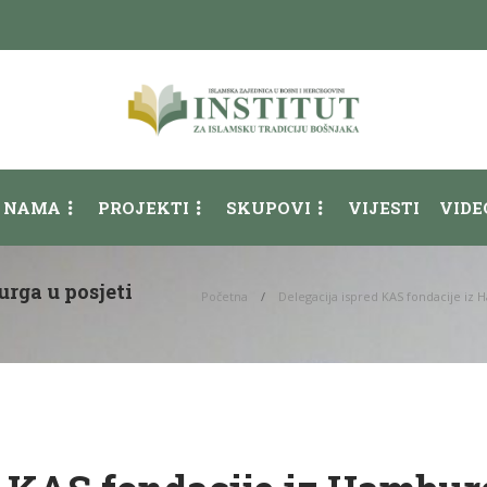
 NAMA
PROJEKTI
SKUPOVI
VIJESTI
VIDE
rga u posjeti
Početna
Delegacija ispred KAS fondacije iz H