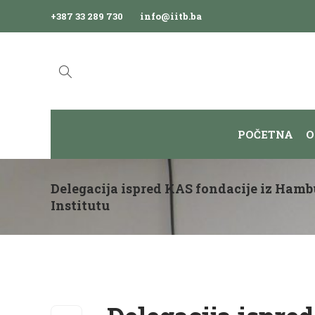
+387 33 289 730
info@iitb.ba
POČETNA
O
Delegacija ispred KAS fondacije iz Hambu
Institutu