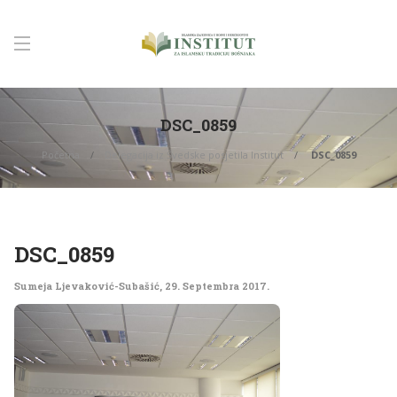
DSC_0859
Početna
Delegacija iz Švedske posjetila Institut
DSC_0859
DSC_0859
Sumeja Ljevaković-Subašić
,
29. Septembra 2017.