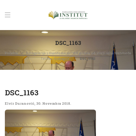
DSC_1163
Početna
Fotogalerija s manifestacije “100 godina od smrti reisa Mehmeda
Teufika Azabagića”
DSC_1163
DSC_1163
Elvir Duranović
,
30. Novembra 2018.