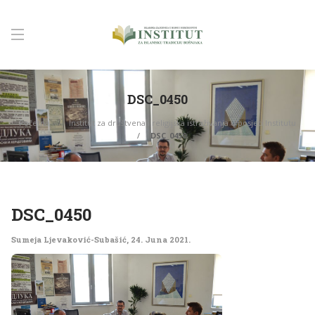
DSC_0450
Početna
Institut za društvena i religijska istraživanja u posjeti Institutu
DSC_0450
DSC_0450
Sumeja Ljevaković-Subašić
,
24. Juna 2021.