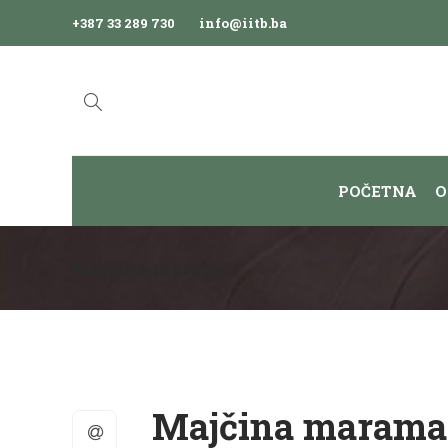
+387 33 289 730
info@iitb.ba
POČETNA
O
Majčina marama
Majčina marama