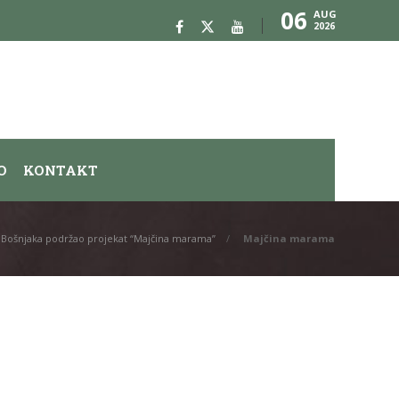
06
AUG
2026
O
KONTAKT
iju Bošnjaka podržao projekat “Majčina marama”
Majčina marama