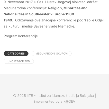
9. decembra 2017. u Gazi Husrev-begovoj biblioteci održati
Međunarodna konferencija:
Religion, Minorities and
Nationalities in Southeastern Europe
1900-
1940.
Održavanje ove značajne konferencije podržao je Odjel
za kulturu i medije Savezne vlade Njemačke.
Program konferencije
CATEGORIES
MEĐUNARODNI SKUPOVI
UNCATEGORIZED
© 2025 IITB - Insitut za islamsku tradiciju Bošnjaka |
implemented by ark@DEV