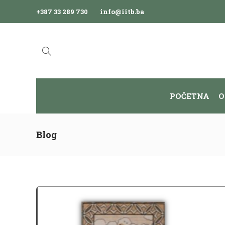
+387 33 289 730
info@iitb.ba
POČETNA
O
Blog