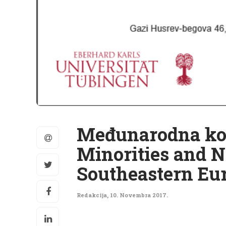
Međunarodna konf
Minorities and Na
Southeastern Eu
Redakcija
,
10. Novembra 2017.