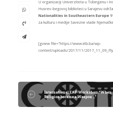
U organizaciji Univerziteta u Tübingenu i I
Husrev-begovoj biblioteci u Sarajevu održ
Nationalities in Southeastern Europe 
za kulturu i medije Savezne vlade Njemačke
[gview file=”https://www.iitb.ba/wp-
content/uploads/2017/11/2017_11_09_Fly
International EAF Workshop: “When
Religion became a Weapon …”