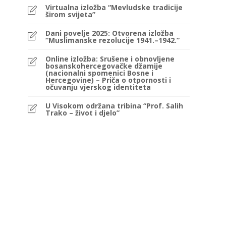
Virtualna izložba “Mevludske tradicije
širom svijeta”
Dani povelje 2025: Otvorena izložba
“Muslimanske rezolucije 1941.–1942.”
Online izložba: Srušene i obnovljene
bosanskohercegovačke džamije
(nacionalni spomenici Bosne i
Hercegovine) – Priča o otpornosti i
očuvanju vjerskog identiteta
U Visokom održana tribina “Prof. Salih
Trako – život i djelo”