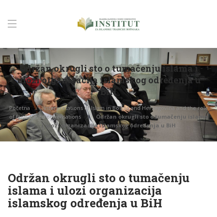
Održan okrugli sto o tumačenju islama i
ulozi organizacija islamskog određenja u
BiH
Početna
Interpretations of Islam in Bosnia and Herzegovina and the role
of faith-based organisations
Održan okrugli sto o tumačenju islama
i ulozi organizacija islamskog određenja u BiH
Održan okrugli sto o tumačenju
islama i ulozi organizacija
islamskog određenja u BiH