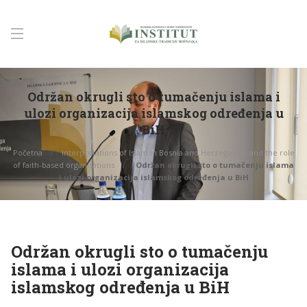
Održan okrugli sto o tumačenju islama i
ulozi organizacija islamskog određenja u
BiH
Početna
Interpretations of Islam in Bosnia and Herzegovina and the role
of faith-based organisations
Održan okrugli sto o tumačenju islama
i ulozi organizacija islamskog određenja u BiH
Održan okrugli sto o tumačenju
islama i ulozi organizacija
islamskog određenja u BiH