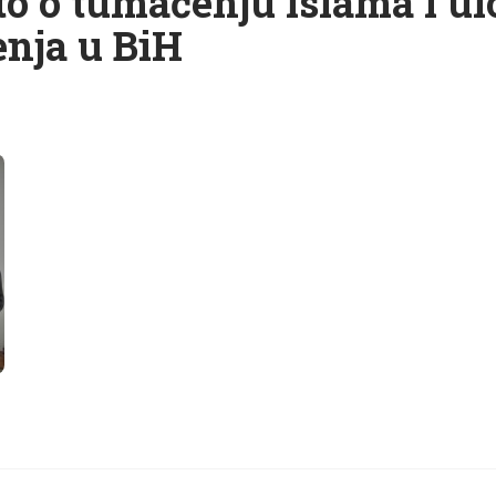
o o tumačenju islama i ul
nja u BiH