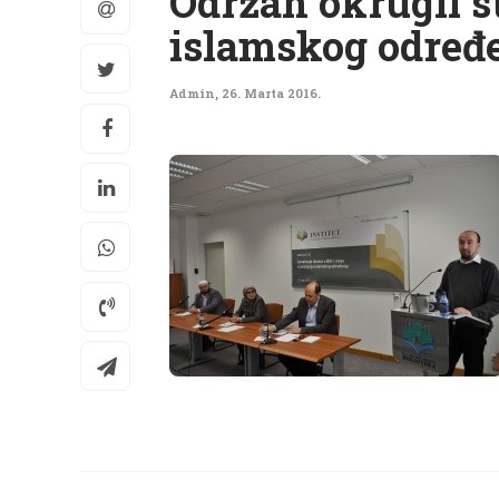
Održan okrugli st
islamskog određe
Admin
,
26. Marta 2016.