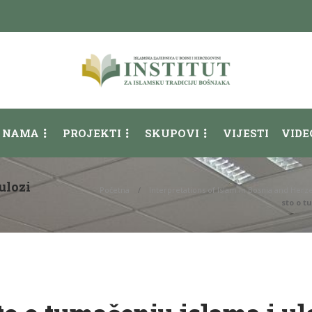
 NAMA
PROJEKTI
SKUPOVI
VIJESTI
VIDE
ulozi
Početna
Interpretations of Islam in Bosnia and Herz
sto o t