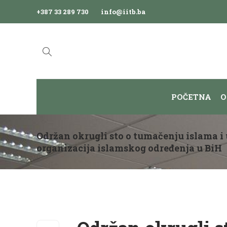
+387 33 289 730
info@iitb.ba
POČETNA
O
Održan okrugli sto o tumačenju islama i 
organizacija islamskog određenja u BiH