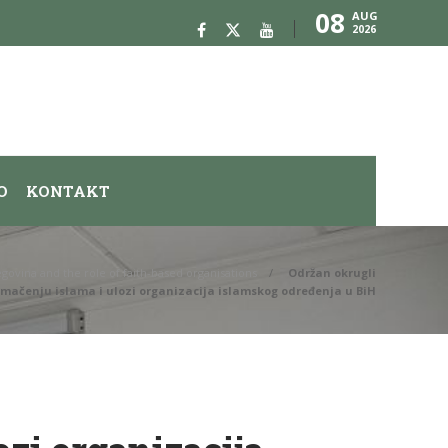
08
AUG
2026
O
KONTAKT
egovina and the role of faith-based organisations
Održan okrugli
umačenju islama i ulozi organizacija islamskog određenja u BiH