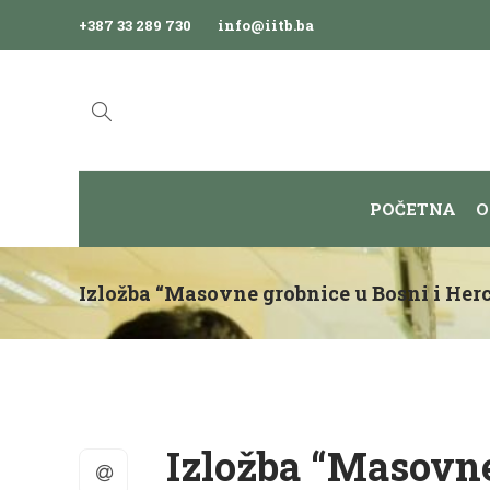
+387 33 289 730
info@iitb.ba
POČETNA
O
Izložba “Masovne grobnice u Bosni i Her
Izložba “Masovne