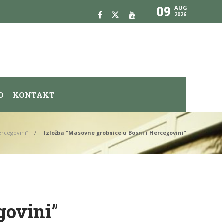
09
AUG
2026
O
KONTAKT
ercegovini”
Izložba “Masovne grobnice u Bosni i Hercegovini”
govini”