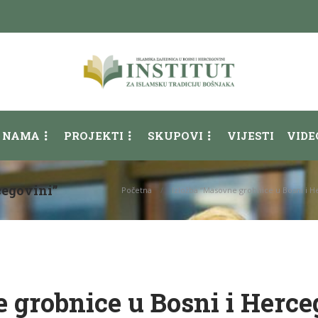
 NAMA
PROJEKTI
SKUPOVI
VIJESTI
VIDE
cegovini”
Početna
Izložba “Masovne grobnice u Bosni i H
 grobnice u Bosni i Herce