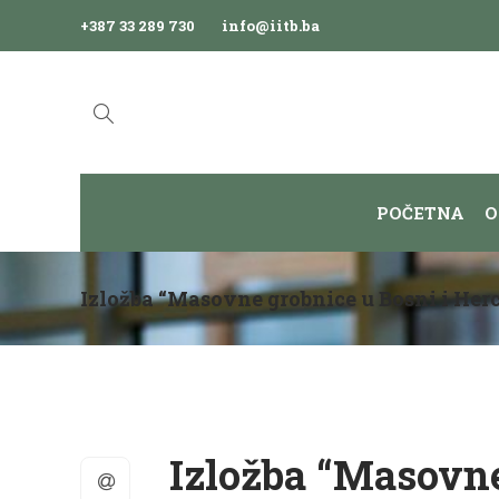
+387 33 289 730
info@iitb.ba
POČETNA
O
Izložba “Masovne grobnice u Bosni i Her
Izložba “Masovne