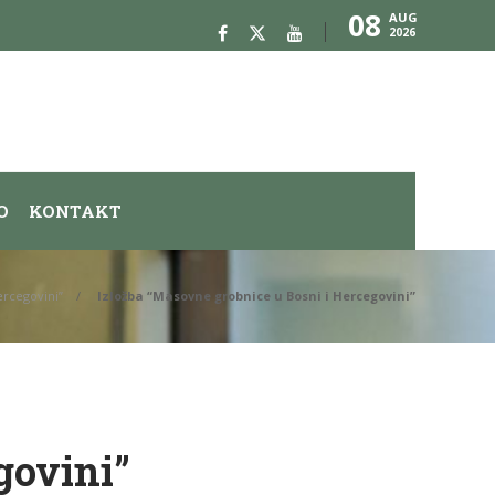
08
AUG
2026
O
KONTAKT
ercegovini”
Izložba “Masovne grobnice u Bosni i Hercegovini”
govini”