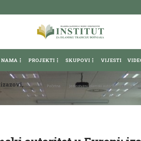
 NAMA
PROJEKTI
SKUPOVI
VIJESTI
VIDE
 izazovi,
Početna
Jedinstveni islamski autoritet u Evropi: iz