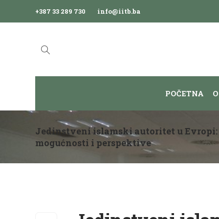
+387 33 289 730
info@iitb.ba
POČETNA
O
Jedinstveni islamski autoritet u Evropi:
mogućnosti i perspektive