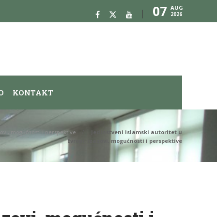
07
AUG
2026
O
KONTAKT
azovi, mogućnosti i perspektive
Jedinstveni islamski autoritet u
Evropi: izazovi, mogućnosti i perspektive