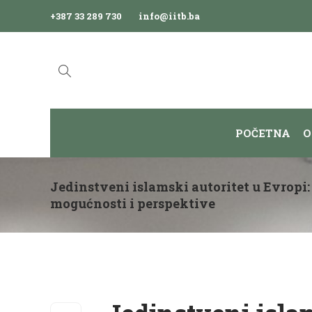
+387 33 289 730
info@iitb.ba
POČETNA
O
Jedinstveni islamski autoritet u Evropi:
mogućnosti i perspektive