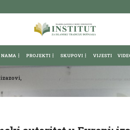
 NAMA
PROJEKTI
SKUPOVI
VIJESTI
VIDE
 izazovi,
Početna
Jedinstveni islamski autoritet u Evropi: iz