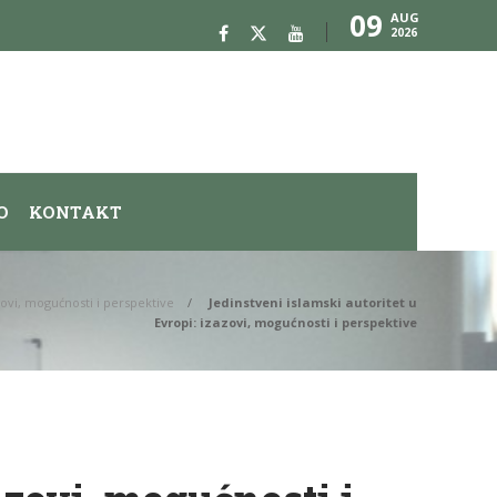
09
AUG
2026
O
KONTAKT
azovi, mogućnosti i perspektive
Jedinstveni islamski autoritet u
Evropi: izazovi, mogućnosti i perspektive